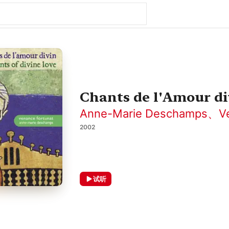
Chants de l'Amour di
Anne-Marie Deschamps
、
V
2002
试听