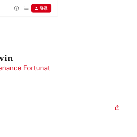
登录
vin
enance Fortunat