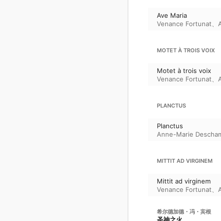
Ave Maria
Venance Fortunat
、
MOTET À TROIS VOIX
Motet à trois voix
Venance Fortunat
、
PLANCTUS
Planctus
Anne-Marie Descha
MITTIT AD VIRGINEM
Mittit ad virginem
Venance Fortunat
、
希尔德加德・冯・宾根
圣神之火