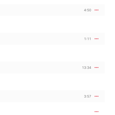
4:50
1:11
13:34
3:57