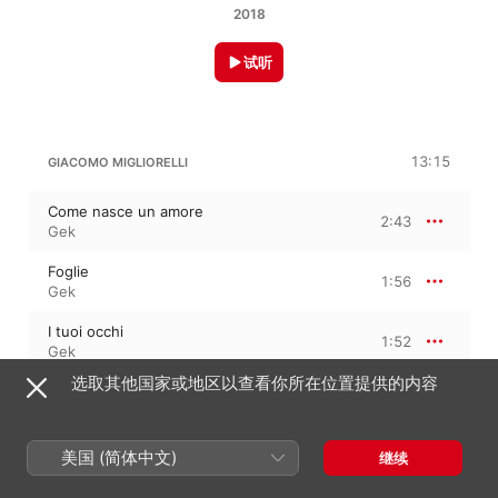
2018
试听
13:15
GIACOMO MIGLIORELLI
Come nasce un amore
2:43
Gek
Foglie
1:56
Gek
I tuoi occhi
1:52
Gek
选取其他国家或地区以查看你所在位置提供的内容
Oltre il mare
1:58
Gek
Risorgere
美国 (简体中文)
继续
2:29
Gek