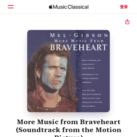
登录
主页
浏览
搜索
More Music from Braveheart
(Soundtrack from the Motion