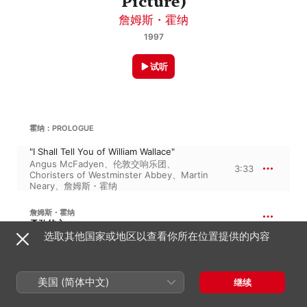
Picture)
詹姆斯・霍纳
1997
试听
霍纳：PROLOGUE
"I Shall Tell You of William Wallace"
Angus McFadyen
、
伦敦交响乐团
、
3:33
Choristers of Westminster Abbey
、
Martin
Neary
、
詹姆斯・霍纳
詹姆斯・霍纳
勇敢的心
选取其他国家或地区以查看你所在位置提供的内容
Outlawed Tunes On Outlawed Pipes
2:02
伦敦交响乐团
、
詹姆斯・霍纳
、
Eric Rigler
美国 (简体中文)
继续
霍纳