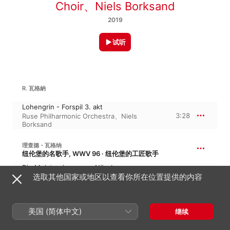
Choir
、
Niels Borksand
2019
试听
R. 瓦格納
Lohengrin - Forspil 3. akt
3:28
Ruse Philharmonic Orchestra
、
Niels
Borksand
理查德・瓦格纳
纽伦堡的名歌手, WWV 96 · 纽伦堡的工匠歌手
Die Meistersinger von Nürnberg -
Walther "Am stillen Herd"
选取其他国家或地区以查看你所在位置提供的内容
3:57
Niels Borksand
、
Ruse Philharmonic
Orchestra
美国 (简体中文)
继续
R. 瓦格納