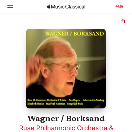
登录
主页
浏览
搜索
Wagner / Borksand
Ruse Philharmonic Orchestra &