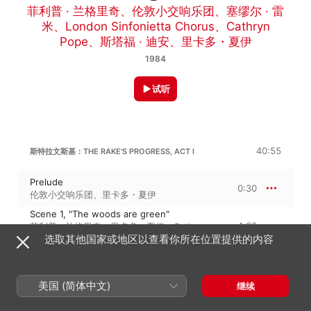
菲利普 · 兰格里奇
、
伦敦小交响乐团
、
塞缪尔 · 雷
米
、
London Sinfonietta Chorus
、
Cathryn
Pope
、
斯塔福 · 迪安
、
里卡多・夏伊
1984
试听
40:55
斯特拉文斯基：THE RAKE'S PROGRESS, ACT I
Prelude
0:30
伦敦小交响乐团
、
里卡多・夏伊
Scene 1, "The woods are green"
4:30
菲利普 · 兰格里奇
、
里卡多・夏伊
、
Cathryn
Pope
、
伦敦小交响乐团
、
斯塔福 · 迪安
选取其他国家或地区以查看你所在位置提供的内容
Scene 1, "The old fool!"
2:28
菲利普 · 兰格里奇
、
里卡多・夏伊
、
伦敦小交
响乐团
美国 (简体中文)
继续
Scene 1, "I wish I had money"
6:31
塞缪尔 · 雷米
、
伦敦小交响乐团
、
菲利普 · 兰