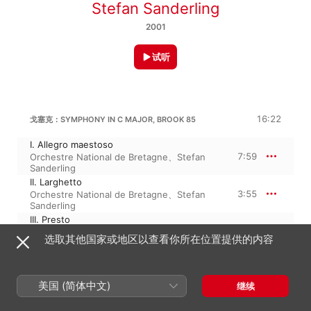
Stefan Sanderling
2001
试听
16:22
戈塞克：SYMPHONY IN C MAJOR, BROOK 85
I. Allegro maestoso
7:59
Orchestre National de Bretagne
、
Stefan
Sanderling
II. Larghetto
3:55
Orchestre National de Bretagne
、
Stefan
Sanderling
III. Presto
4:27
Orchestre National de Bretagne
、
Stefan
选取其他国家或地区以查看你所在位置提供的内容
Sanderling
戈塞克：SYMPHONY NO. 1 IN B-FLAT MAJOR, BROOK 81
13:27
美国 (简体中文)
继续
I. Allegro maestoso