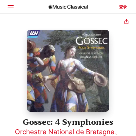
登录
主页
浏览
搜索
Gossec: 4 Symphonies
Orchestre National de Bretagne
、