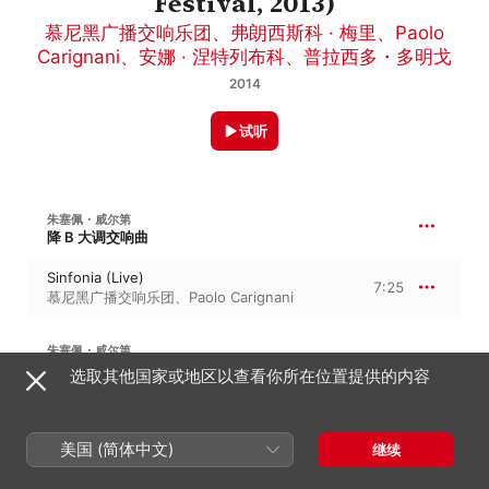
Festival, 2013)
慕尼黑广播交响乐团
、
弗朗西斯科 · 梅里
、
Paolo
Carignani
、
安娜 · 涅特列布科
、
普拉西多・多明戈
2014
试听
朱塞佩・威尔第
降 B 大调交响曲
Sinfonia (Live)
7:25
慕尼黑广播交响乐团
、
Paolo Carignani
朱塞佩・威尔第
41:48
圣女贞德
选取其他国家或地区以查看你所在位置提供的内容
Qual v'ha speme? (Live)
3:31
慕尼黑广播交响乐团
、
Paolo Carignani
、
Philharmonia Chor Wien
美国 (简体中文)
继续
Il Re! Nel suo bel volto (Live)
Johannes Dunz
、
Philharmonia Chor
2:41