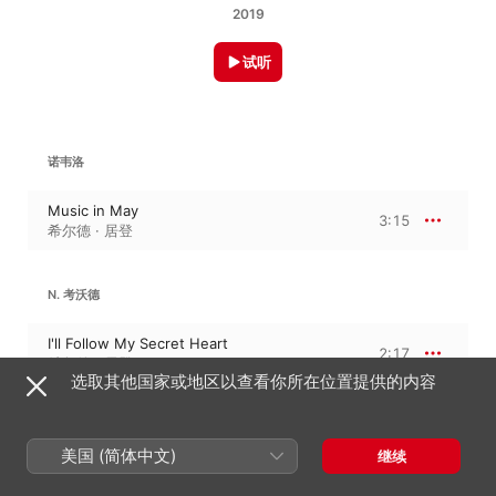
2019
试听
诺韦洛
Music in May
3:15
希尔德 · 居登
N. 考沃德
I'll Follow My Secret Heart
2:17
希尔德 · 居登
选取其他国家或地区以查看你所在位置提供的内容
诺埃尔 · 考沃德
苦涩的甜蜜
美国 (简体中文)
继续
Zigeuner
3:04