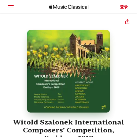
登录
主页
浏览
搜索
Witold Szalonek International
Composers' Competition,