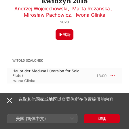
Kwidzyn 2018
Andrzej Wojciechowski
、
Marta Rozanska
、
Mirosław Pachowicz
、
Iwona Glinka
2020
试听
WITOLD SZALONEK
Haupt der Medusa I (Version for Solo
Flute)
13:00
Iwona Glinka
FRANCISZEK ARASZKIEWICZ
选取其他国家或地区以查看你所在位置提供的内容
White Hole
4:42
Andrzej Wojciechowski
、
Iwona Glinka
、
Marta Rozanska
、
Mirosław Pachowicz
美国 (简体中文)
继续