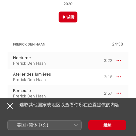
2020
试听
24:38
FRERICK DEN HAAN
Nocturne
3:22
Frerick Den Haan
Atelier des lumières
3:18
Frerick Den Haan
Berceuse
2:57
Frerick Den Haan
选取其他国家或地区以查看你所在位置提供的内容
Prélude du printemps
2:40
Frerick Den Haan
Hypnagogie
美国 (简体中文)
继续
4:44
Frerick Den Haan