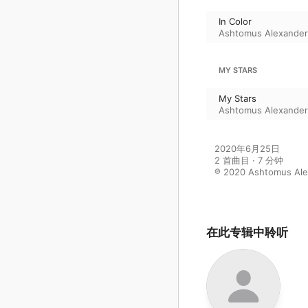
In Color
Ashtomus Alexander
MY STARS
My Stars
Ashtomus Alexander
2020年6月25日

2 首曲目 · 7 分钟

℗ 2020 Ashtomus Al
在此专辑中聆听