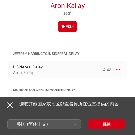
Aron Kallay
2021
试听
JEFFREY HARRINGTON: SIDEREAL DELAY
I. Sidereal Delay
4:48
Aron Kallay
MONROE GOLDEN: I'M WORRIED NOW
I. I'm Worried Now
选取其他国家或地区以查看你所在位置提供的内容
12:47
Aron Kallay
美国 (简体中文)
继续
R. CARL: PIANO SONATA NO. 3 "CLOUDS OF CLARIFICATION"
18:54