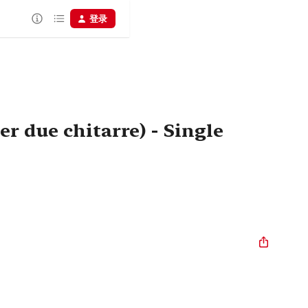
登录
r due chitarre) - Single