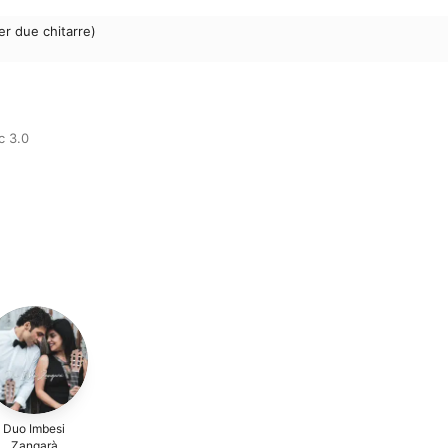
er due chitarre)
c 3.0
Duo Imbesi
Zangarà