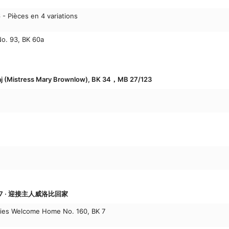
 - Pièces en 4 variations
No. 93, BK 60a
 maj (Mistress Mary Brownlow), BK 34，MB 27/123
/27 · 迎接主人威洛比回家
bies Welcome Home No. 160, BK 7