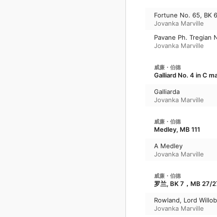
Fortune No. 65, BK 6
Jovanka Marville
Pavane Ph. Tregian 
Jovanka Marville
威廉・伯德
Galliard No. 4 in C
Galliarda
Jovanka Marville
威廉・伯德
Medley, MB 111
A Medley
Jovanka Marville
威廉・伯德
罗兰, BK 7，MB 27
Rowland, Lord Willo
Jovanka Marville