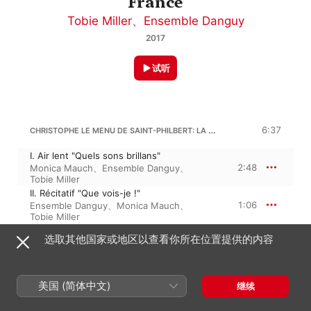
France
Tobie Miller
、
Ensemble Danguy
2017
试听
CHRISTOPHE LE MENU DE SAINT-PHILBERT: LA VIÈLE
6:37
I. Air lent "Quels sons brillans"
2:48
Monica Mauch
、
Ensemble Danguy
、
Tobie Miller
II. Récitatif "Que vois-je !"
1:06
Ensemble Danguy
、
Monica Mauch
、
Tobie Miller
III. Air "Vièle aimable"
选取其他国家或地区以查看你所在位置提供的内容
2:41
Tobie Miller
、
Ensemble Danguy
、
Monica
Mauch
美国 (简体中文)
继续
14:28
J. DUPUITS: LA DUPUITS