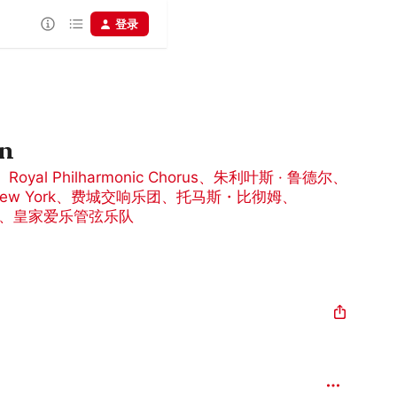
登录
on
、
Royal Philharmonic Chorus
、
朱利叶斯 · 鲁德尔
、
New York
、
费城交响乐团
、
托马斯・比彻姆
、
、
皇家爱乐管弦乐队