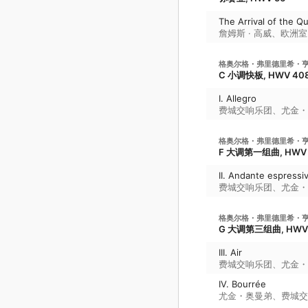
The Arrival of the 
詹姆斯 · 高威
、
欧洲室
格奥尔格・弗里德里希・
C 小调快板, HWV 40
I. Allegro
费城交响乐团
、
尤金・
格奥尔格・弗里德里希・
F 大调第一组曲, HWV 
II. Andante espressi
费城交响乐团
、
尤金・
格奥尔格・弗里德里希・
G 大调第三组曲, HWV 
III. Air
费城交响乐团
、
尤金・
IV. Bourrée
尤金・奥曼弟
、
费城交