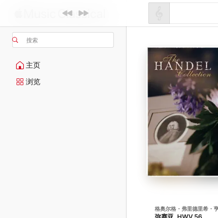
搜索
主页
浏览
格奥尔格・弗里德里希・
弥赛亚, HWV 56