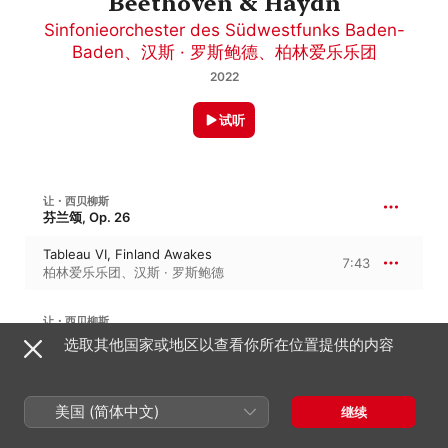
Beethoven & Haydn
Sinfonieorchester des Südwestfunks Baden-
Baden
、
汉斯 · 罗斯鲍德
、
柏林爱乐乐团
2022
试听
让・西贝柳斯
芬兰颂, Op. 26
Tableau VI, Finland Awakes
7:43
柏林爱乐乐团
、
汉斯 · 罗斯鲍德
让・西贝柳斯
莱明凯宁组曲, Op. 22 · 卡勒瓦拉四首传奇
选取其他国家或地区以查看你所在位置提供的内容
The Swan of Tuonela, Op. 22 No. 2
7:40
柏林爱乐乐团
、
汉斯 · 罗斯鲍德
美国 (简体中文)
继续
让・西贝柳斯