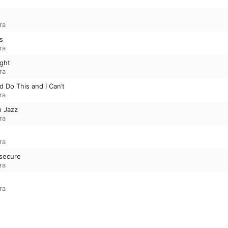
ra
s
ra
ght
ra
 Do This and I Can’t
ra
h Jazz
ra
ra
nsecure
ra
ra