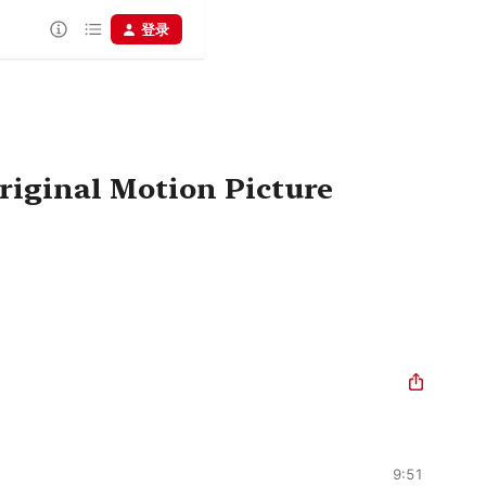
登录
iginal Motion Picture
9:51