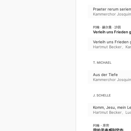
Praeter rerum serie
Kammerchor Josquin
约翰 · 赫尔曼 · 沙因
Verleih uns Frieden 
Verleih uns Frieden 
Hartmut Becker
、
Ka
T. MICHAEL
Aus der Tiefe
Kammerchor Josquin
J. SCHELLE
Komm, Jesu, mein Le
Hartmut Becker
、
Lu
约翰・库劳
我的灵魂感到悲伤