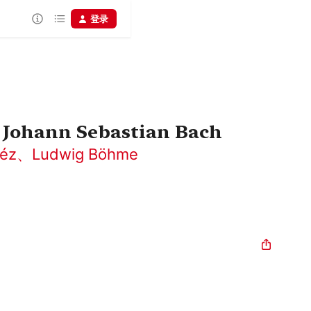
登录
Johann Sebastian Bach
réz
、
Ludwig Böhme