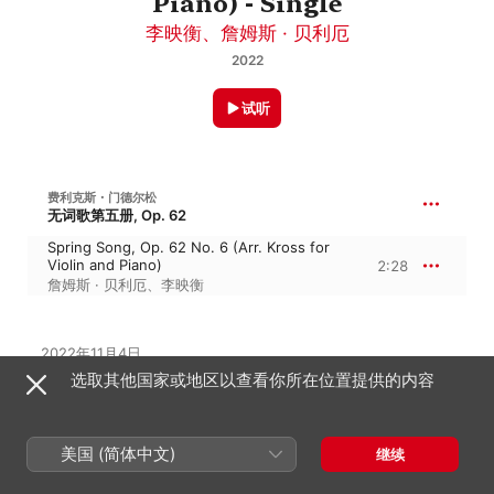
Piano) - Single
李映衡
、
詹姆斯 · 贝利厄
2022
试听
费利克斯・门德尔松
无词歌第五册, Op. 62
Spring Song, Op. 62 No. 6 (Arr. Kross for
Violin and Piano)
2:28
詹姆斯 · 贝利厄
、
李映衡
2022年11月4日

1 首曲目 · 2 分钟

选取其他国家或地区以查看你所在位置提供的内容
℗ A Decca Classics Release; 2022 Universal Music 
Operations Limited
唱片公司
美国 (简体中文)
继续
Decca