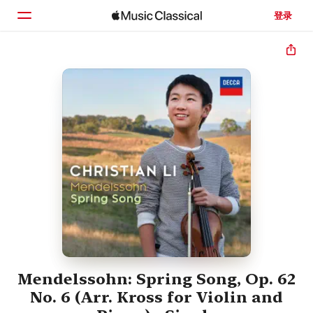
登录
主页
浏览
搜索
Mendelssohn: Spring Song, Op. 62
No. 6 (Arr. Kross for Violin and