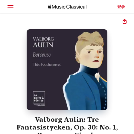
登录
主页
浏览
搜索
Valborg Aulin: Tre
Fantasistycken, Op. 30: No. 1,