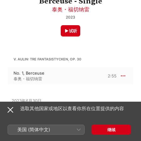
Berceuse - Single
泰奥・福切纳雷
2023
试听
V. AULIN: TRE FANTASISTYCKEN, OP. 30
No. 1, Berceuse
2:55
泰奥・福切纳雷
2023年6月30日

1 首曲目 · 2 分钟

选取其他国家或地区以查看你所在位置提供的内容
℗ 2022 La Boite à Pépites
唱片公司
美国 (简体中文)
La Boîte à Pépites
继续