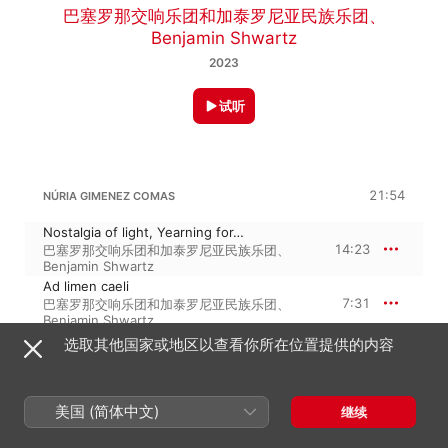
巴塞罗那交响乐团和加泰罗尼亚民族乐团
、
Benjamin Shwartz
2023
试听
21:54
NÚRIA GIMENEZ COMAS
Nostalgia of light, Yearning for…
14:23
巴塞罗那交响乐团和加泰罗尼亚民族乐团
、
Benjamin Shwartz
Ad limen caeli
7:31
巴塞罗那交响乐团和加泰罗尼亚民族乐团
、
Benjamin Shwartz
选取其他国家或地区以查看你所在位置提供的内容
2023年12月8日

2 首曲目 · 21 分钟

美国 (简体中文)
继续
℗ 2023 L'Auditori