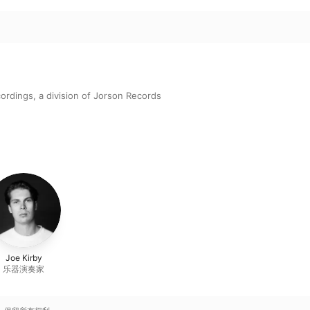
ordings, a division of Jorson Records
Joe Kirby
乐器演奏家