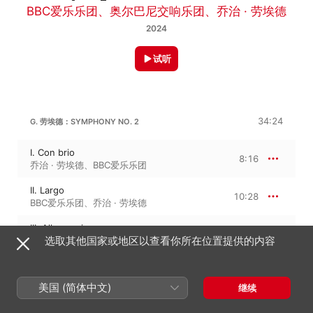
BBC爱乐乐团
、
奥尔巴尼交响乐团
、
乔治 · 劳埃德
2024
试听
34:24
G. 劳埃德：SYMPHONY NO. 2
I. Con brio
8:16
乔治 · 劳埃德
、
BBC爱乐乐团
II. Largo
10:28
BBC爱乐乐团
、
乔治 · 劳埃德
III. Alla marcia
4:53
选取其他国家或地区以查看你所在位置提供的内容
BBC爱乐乐团
、
乔治 · 劳埃德
IV. Andante, con malinconico
10:45
BBC爱乐乐团
、
乔治 · 劳埃德
美国 (简体中文)
继续