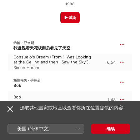
1998
试听
约翰・亚当斯
我凝视着天花板而后看见了天空
Consuelo's Dream (From "I Was Looking
at the Ceiling and then I Saw the Sky")
6:54
Simon Haram
格兰翰姆 · 菲特金
Bob
Bob
1:48
Simon Haram
选取其他国家或地区以查看你所在位置提供的内容
阿沃・帕特
镜中之镜
美国 (简体中文)
继续
Spiegel Im Spiegel
7:40