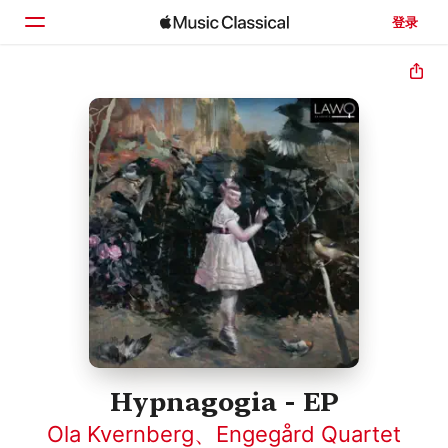
登录
主页
浏览
搜索
Hypnagogia - EP
Ola Kvernberg
、
Engegård Quartet