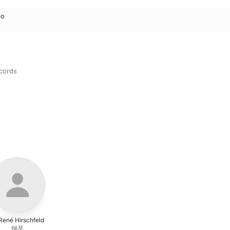
lo
cords
René Hirschfeld
钢琴