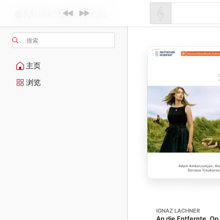
搜索
主页
浏览
IGNAZ LACHNER
An die Entfernte, Op