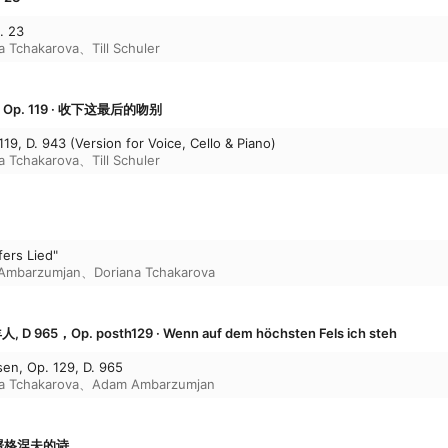
. 23
a Tchakarova
、
Till Schuler
，Op. 119 · 收下这最后的吻别
19, D. 943 (Version for Voice, Cello & Piano)
a Tchakarova
、
Till Schuler
fers Lied"
Ambarzumjan
、
Doriana Tchakarova
965，Op. posth129 · Wenn auf dem höchsten Fels ich steh
sen, Op. 129, D. 965
a Tchakarova
、
Adam Ambarzumjan
屠格涅夫的诗