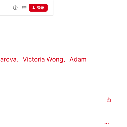
登录
karova
、
Victoria Wong
、
Adam