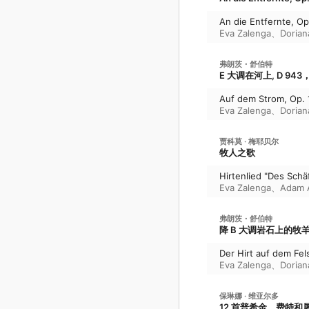
An die Entfernte, Op
Eva Zalenga
、
Dorian
弗朗茨・舒伯特
E 大调在河上, D 943
Auf dem Strom, Op. 1
Eva Zalenga
、
Dorian
贾科莫 · 梅耶贝尔
牧人之歌
Hirtenlied "Des Schä
Eva Zalenga
、
Adam 
弗朗茨・舒伯特
降 B 大调岩石上的牧羊人, D 
Der Hirt auf dem Fel
Eva Zalenga
、
Dorian
保琳娜 · 维亚尔多
12 首普希金、费特和