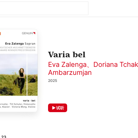
Varia bel
Eva Zalenga
、
Doriana Tcha
Ambarzumjan
2025
试听
. 23