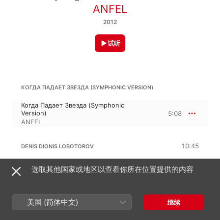
ANFEL
2012
试听
КОГДА ПАДАЕТ ЗВЕЗДА (SYMPHONIC VERSION)
Когда Падает Звезда (Symphonic
Version)
5:08
ANFEL
10:45
DENIS DIONIS LOBOTOROV
Розы Печали (Symphonic Version)
选取其他国家或地区以查看你所在位置提供的内容
5:19
ANFEL
Печальные Глаза Ангелов (Symphonic
Version)
5:25
美国 (简体中文)
继续
ANFEL