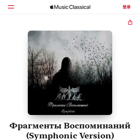
登录
主页
浏览
搜索
Фрагменты Воспоминаний
(Symphonic Version)