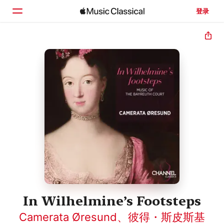
登录
主页
浏览
搜索
In Wilhelmine’s Footsteps
Camerata Øresund
、
彼得・斯皮斯基