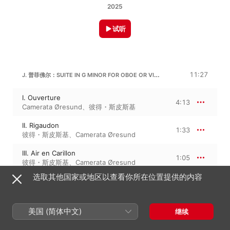
2025
试听
J. 普菲佛尔：SUITE IN G MINOR FOR OBOE OR VIOLIN CONCERTATO, STRINGS & BASSO CONTINUO
11:27
I. Ouverture
4:13
Camerata Øresund
、
彼得・斯皮斯基
II. Rigaudon
1:33
彼得・斯皮斯基
、
Camerata Øresund
III. Air en Carillon
1:05
彼得・斯皮斯基
、
Camerata Øresund
选取其他国家或地区以查看你所在位置提供的内容
IV. Menuet I & II
2:06
彼得・斯皮斯基
、
Camerata Øresund
V. Chiacona
美国 (简体中文)
继续
2:28
Camerata Øresund
、
彼得・斯皮斯基