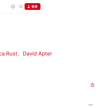
登录
ca Rust
、
David Apter