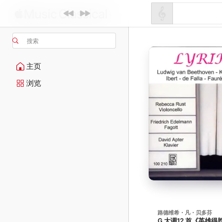
搜索
主页
浏览
路德维希・凡・贝多芬
G 大调12 首《英雄得胜