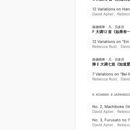
12 Variations on Ha
David Apter
、
Rebecc
路德维希・凡・贝多芬
F 大调12 首《如果有一
12 Variations on "E
Rebecca Rust
、
Davi
路德维希・凡・贝多芬
降 E 大调七首《知道爱
7 Variations on "Bei
Rebecca Rust
、
Davi
K. KOMMA: 9 JAPANISC
No. 2, Machiboke (Ve
David Apter
、
Rebecc
No. 3, Furusato no (
David Apter
、
Rebecc