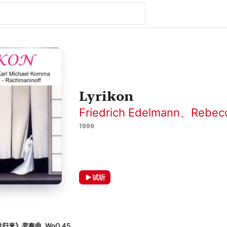
Lyrikon
Friedrich Edelmann
、
Rebec
1999
试听
归来》变奏曲, WoO 45