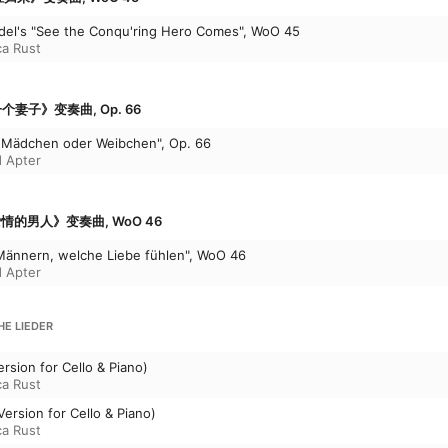
ndel's "See the Conqu'ring Hero Comes", WoO 45
a Rust
个妻子》变奏曲, Op. 66
in Mädchen oder Weibchen", Op. 66
d Apter
情的男人》变奏曲, WoO 46
 Männern, welche Liebe fühlen", WoO 46
d Apter
HE LIEDER
rsion for Cello & Piano)
a Rust
Version for Cello & Piano)
a Rust