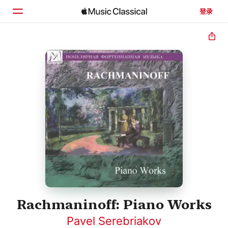
登录
主页
浏览
搜索
Rachmaninoff: Piano Works
Pavel Serebriakov