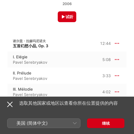
2006
试听
谢尔盖・拉赫玛尼诺夫
12:44
五首幻想小品, Op. 3
I. Elégie
5:08
Pavel Serebryakov
II. Prélude
3:33
Pavel Serebryakov
III. Mélodie
4:02
Pavel Serebryakov
选取其他国家或地区以查看你所在位置提供的内容
谢尔盖・拉赫玛尼诺夫
14:23
音乐瞬间, Op. 16
美国 (简体中文)
继续
III. Andante cantabile
7:11
Pavel Serebryakov