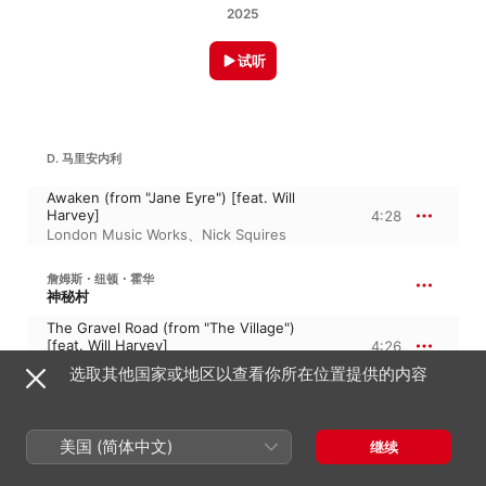
2025
试听
D. 马里安内利
Awaken (from "Jane Eyre") [feat. Will
Harvey]
4:28
London Music Works
、
Nick Squires
詹姆斯・纽顿・霍华
神秘村
The Gravel Road (from "The Village")
[feat. Will Harvey]
4:26
London Music Works
、
Nick Squires
选取其他国家或地区以查看你所在位置提供的内容
HANNAH REID
美国 (简体中文)
继续
Rooting For You (Instrumental Version)
4:18