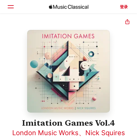
登录
主页
浏览
搜索
Imitation Games Vol.4
London Music Works
、
Nick Squires