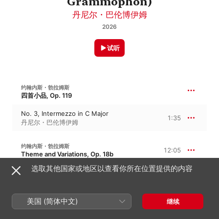
Grammophon)
丹尼尔・巴伦博伊姆
2026
试听
约翰内斯・勃拉姆斯
四首小品, Op. 119
No. 3, Intermezzo in C Major
1:35
丹尼尔・巴伦博伊姆
约翰内斯・勃拉姆斯
12:05
Theme and Variations, Op. 18b
选取其他国家或地区以查看你所在位置提供的内容
Theme. Andante, ma moderato
1:45
丹尼尔・巴伦博伊姆
Var. 1. Largamente
美国 (简体中文)
继续
1:36
丹尼尔・巴伦博伊姆