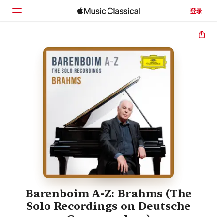
登录
主页
浏览
搜索
Barenboim A-Z: Brahms (The
Solo Recordings on Deutsche