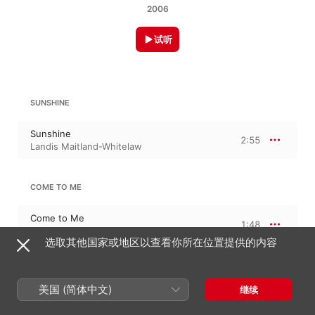
2006
试听
SUNSHINE
Sunshine
2:55
Landis Maitland-Whitelaw
COME TO ME
Come to Me
1:48
Landis Maitland-Whitelaw
选取其他国家或地区以查看你所在位置提供的内容
INTRODUCTION, THEME & VARIATIONS ON A LULLABY
美国 (简体中文)
继续
Introduction, Theme & Variations On a
Lullaby
8:53