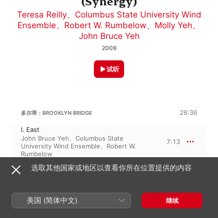
(Synergy)
Teresa Reilly
、
Columbus State University Wind
Ensemble
、
Robert W. Rumbelow
、
Molly Yeh
、
John Bruce Yeh
2009
试听
26:36
多尔蒂：BROOKLYN BRIDGE
I. East
John Bruce Yeh
、
Columbus State
7:13
University Wind Ensemble
、
Robert W.
Rumbelow
II. South
选取其他国家或地区以查看你所在位置提供的内容
John Bruce Yeh
、
Columbus State
8:42
University Wind Ensemble
、
Robert W.
Rumbelow
III. West
美国 (简体中文)
继续
John Bruce Yeh
、
Columbus State
3:19
University Wind Ensemble
、
Robert W.