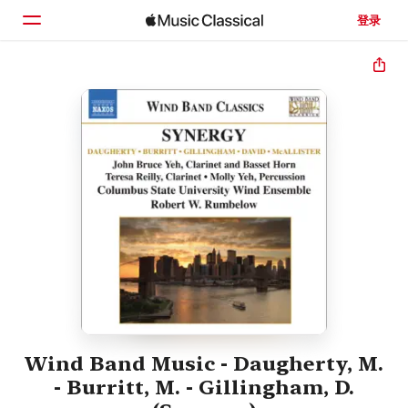
登录
主页
浏览
搜索
Wind Band Music - Daugherty, M.
- Burritt, M. - Gillingham, D.