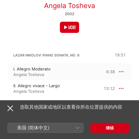
Angela Tosheva
2002
试听
19:51
LAZAR NIKOLOV: PIANO SONATA, NO. 6
I. Allegro Moderato
6:38
Angela Tosheva
II. Allegro vivace - Largo
13:12
Angela Tosheva
选取其他国家或地区以查看你所在位置提供的内容
LAZAR NIKOLOV: PIANO SONATA, NO. 7
Allegro - Grave - Giocoso - Lento -
Allegro
24:36
美国 (简体中文)
继续
Angela Tosheva