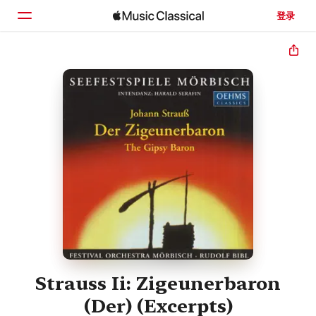
登录
主页
浏览
搜索
Strauss Ii: Zigeunerbaron
(Der) (Excerpts)