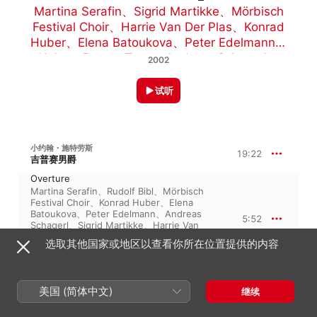
Martina Serafin
、
Sigrid Martikke
、
Mörbisch
Festival Choir
、
Harrie Van Der Plas
、
Konrad
Huber
、
Elena Batoukova
、
Peter Edelmann
、
Helmut Berger-Tuna
、
Andreas Schagerl
、
2002
Mörbisch Festival Orchestra
、
海因茨 · 泽德尼
克
、
Rudolf Bibl
、
Christine Bath
试听
小约翰・施特劳斯
19:22
吉普赛男爵
Overture
Martina Serafin
、
Rudolf Bibl
、
Mörbisch
Festival Choir
、
Konrad Huber
、
Elena
Batoukova
、
Peter Edelmann
、
Andreas
5:52
Schagerl
、
Sigrid Martikke
、
Harrie Van
Der Plas
、
Christine Bath
、
Mörbisch
选取其他国家或地区以查看你所在位置提供的内容
Festival Orchestra
、
海因茨 · 泽德尼克
、
Helmut Berger-Tuna
Act I: Introduction: Das war' kein rechter
Schiffersknecht
美国 (简体中文)
继续
Andreas Schagerl
、
Helmut Berger-Tuna
、
Konrad Huber
、
Harrie Van Der Plas
、
2:00