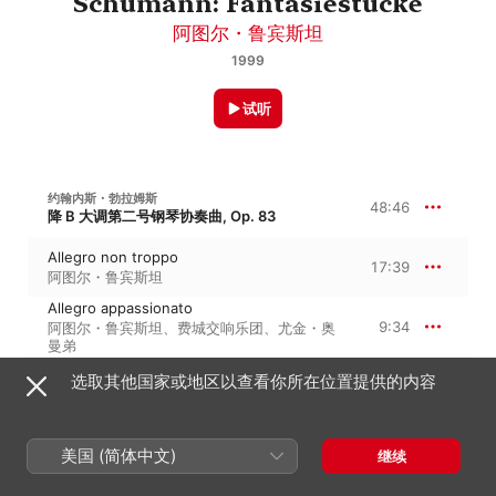
Schumann: Fantasiestücke
阿图尔・鲁宾斯坦
1999
试听
约翰内斯・勃拉姆斯
48:46
降 B 大调第二号钢琴协奏曲, Op. 83
Allegro non troppo
17:39
阿图尔・鲁宾斯坦
Allegro appassionato
9:34
阿图尔・鲁宾斯坦
、
费城交响乐团
、
尤金・奥
曼弟
Andante
选取其他国家或地区以查看你所在位置提供的内容
12:06
阿图尔・鲁宾斯坦
、
费城交响乐团
、
尤金・奥
曼弟
Allegro grazioso
9:26
阿图尔・鲁宾斯坦
、
尤金・奥曼弟
、
费城交响
美国 (简体中文)
继续
乐团