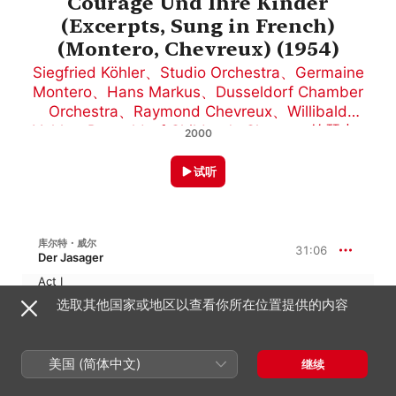
Courage Und Ihre Kinder
(Excerpts, Sung in French)
(Montero, Chevreux) (1954)
Siegfried Köhler
、
Studio Orchestra
、
Germaine
Montero
、
Hans Markus
、
Dusseldorf Chamber
Orchestra
、
Raymond Chevreux
、
Willibald
Vohla
、
Dusseldorf Children's Chorus
、
约瑟夫 ·
2000
普罗奇卡
、
Walter Jenckel
、
Lys Bert
、
Alfons
Holte
试听
库尔特・威尔
31:06
Der Jasager
Act I
Siegfried Köhler
、
Lys Bert
、
约瑟夫 · 普罗
选取其他国家或地区以查看你所在位置提供的内容
奇卡
、
Alfons Holte
、
Willibald Vohla
、
13:59
Dusseldorf Chamber Orchestra
、
Hans
Markus
、
Dusseldorf Children's Chorus
、
Walter Jenckel
美国 (简体中文)
继续
Act II
Willibald Vohla
、
约瑟夫 · 普罗奇卡
、
Alfons