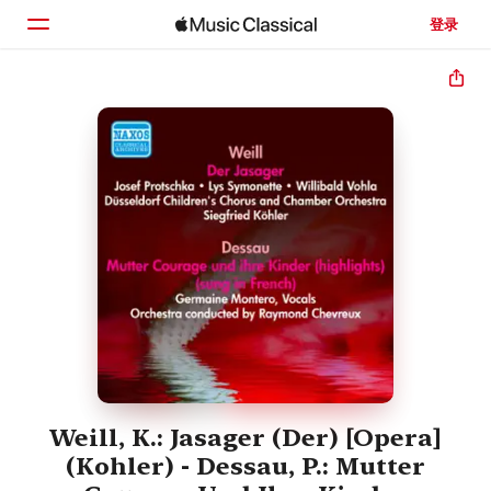
登录
主页
浏览
搜索
Weill, K.: Jasager (Der) [Opera]
(Kohler) - Dessau, P.: Mutter