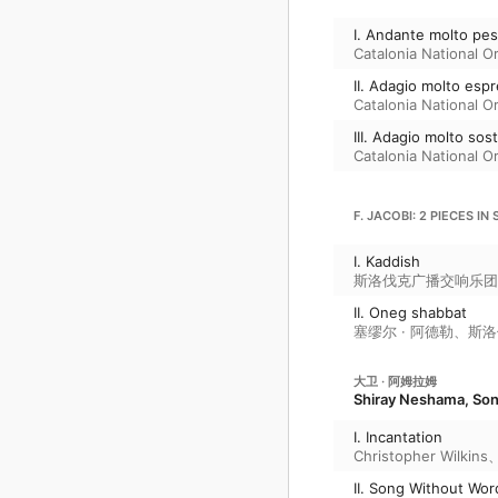
I. Andante molto pe
Catalonia National O
II. Adagio molto esp
Catalonia National O
III. Adagio molto sos
Catalonia National O
F. JACOBI: 2 PIECES I
I. Kaddish
斯洛伐克广播交响乐团
II. Oneg shabbat
塞缪尔 · 阿德勒
、
斯洛
大卫 · 阿姆拉姆
Shiray Neshama, Son
I. Incantation
Christopher Wilkins
II. Song Without Wor