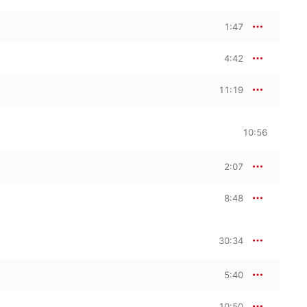
1:47
4:42
11:19
10:56
2:07
8:48
30:34
5:40
10:50