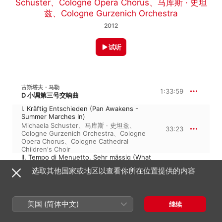
Schuster
、
Cologne Opera Chorus
、
马库斯 · 史坦
兹
、
Cologne Gurzenich Orchestra
2012
试听
古斯塔夫・马勒
1:33:59
D 小调第三号交响曲
I. Kräftig Entschieden (Pan Awakens -
Summer Marches In)
Michaela Schuster
、
马库斯 · 史坦兹
、
33:23
Cologne Gurzenich Orchestra
、
Cologne
Opera Chorus
、
Cologne Cathedral
Children's Choir
II. Tempo di Menuetto. Sehr mässig (What
the Flowers and Meadows Tell Me)
选取其他国家或地区以查看你所在位置提供的内容
Cologne Cathedral Children's Choir
、
马库
9:08
斯 · 史坦兹
、
Cologne Gurzenich
Orchestra
、
Cologne Opera Chorus
、
Michaela Schuster
美国 (简体中文)
继续
III. Comodo. Scherzando. Ohne Hast
(What the Animals of the Forest Tell Me)