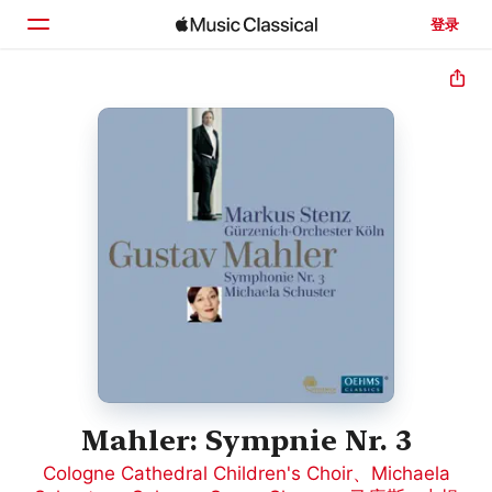
登录
主页
浏览
搜索
Mahler: Sympnie Nr. 3
Cologne Cathedral Children's Choir
、
Michaela