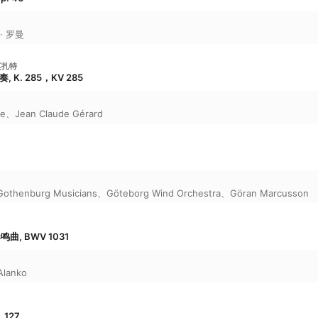
· 罗曼
莫扎特
K. 285，KV 285
le
、
Jean Claude Gérard
Gothenburg Musicians
、
Göteborg Wind Orchestra
、
Göran Marcusson
曲, BWV 1031
 Alanko
 127