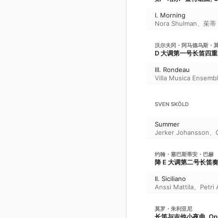
I. Morning
Nora Shulman
、
茱蒂 
沃尔夫冈・阿马德乌斯・
D 大调第一号长笛四重奏, 
III. Rondeau
Villa Musica Ensemb
SVEN SKÖLD
Summer
Jerker Johansson
、
约翰・塞巴斯蒂安・巴赫
降 E 大调第二号长笛奏鸣
II. Siciliano
Anssi Mattila
、
Petri
莫罗・朱利亚尼
长笛与吉他小夜曲, Op.