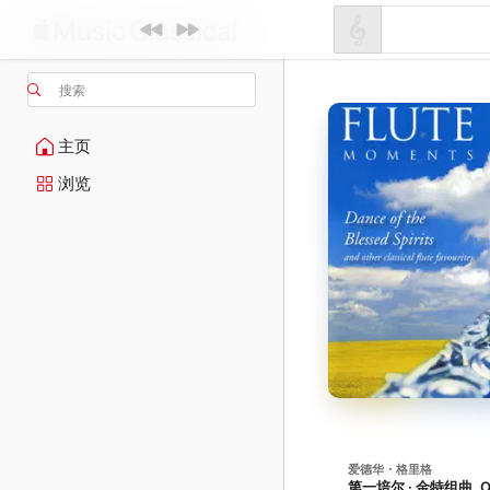
搜索
主页
浏览
爱德华・格里格
第一培尔 · 金特组曲, Op