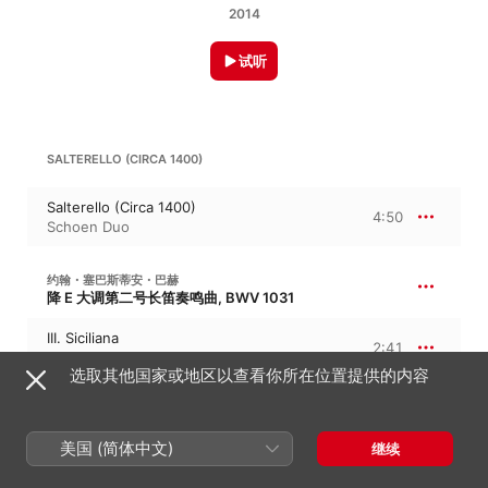
2014
试听
SALTERELLO (CIRCA 1400)
Salterello (Circa 1400)
4:50
Schoen Duo
约翰・塞巴斯蒂安・巴赫
降 E 大调第二号长笛奏鸣曲, BWV 1031
III. Siciliana
2:41
Schoen Duo
选取其他国家或地区以查看你所在位置提供的内容
THREE REEL STUDIES (1977)
美国 (简体中文)
继续
Three Reel Studies (1977)
3:04