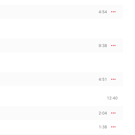
4:54
9:38
4:51
12:40
2:04
1:38