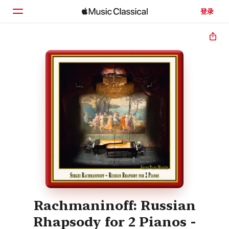
登录
主页
浏览
搜索
Rachmaninoff: Russian
Rhapsody for 2 Pianos -