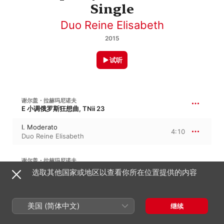
Single
Duo Reine Elisabeth
2015
试听
谢尔盖・拉赫玛尼诺夫
E 小调俄罗斯狂想曲, TNii 23
I. Moderato
4:10
Duo Reine Elisabeth
谢尔盖・拉赫玛尼诺夫
三首夜曲, TNii 13
选取其他国家或地区以查看你所在位置提供的内容
II. Andante
3:53
Duo Reine Elisabeth
美国 (简体中文)
继续