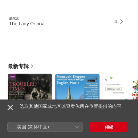
威尔比
4
The Lady Oriana
最新专辑
选取其他国家或地区以查看你所在位置提供的内容
Troubled Times: Music
Nonsuch Singers
Klangfarben
and Espionage in
美国 (简体中文)
English Music (Live)
Sound Affaire
继续
Renaissance
Rose Consort of Viols
、
Nonsuch Singers
、
England
The Queen's Six
Michael Hodges