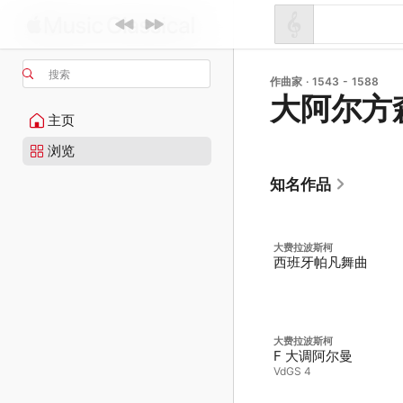
搜索
作曲家 · 1543 - 1588
大阿尔方森
主页
浏览
知名作品
大费拉波斯柯
西班牙帕凡舞曲
大费拉波斯柯
F 大调阿尔曼
VdGS 4