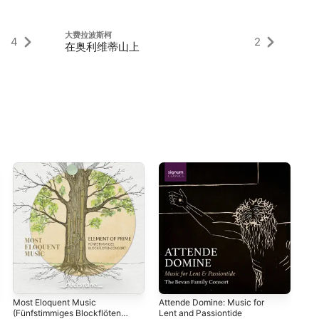
大费拉波斯柯
大
4
2
在奥利维蒂山上
第
Most Eloquent Music
Attende Domine: Music for
The
(Fünfstimmiges Blockflöten
Lent and Passiontide
Var