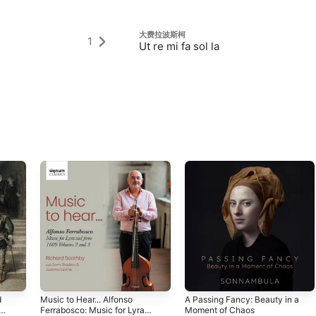
大费拉波斯柯
1
Ut re mi fa sol la
d
Music to Hear... Alfonso
A Passing Fancy: Beauty in a
Ferrabosco: Music for Lyra
Moment of Chaos