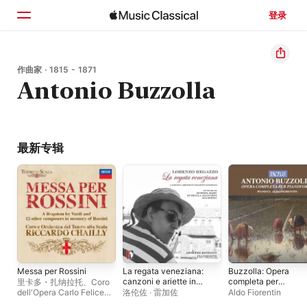
登录
主页
作曲家 · 1815 - 1871
Antonio Buzzolla
浏览
搜索
最新专辑
Messa per Rossini
La regata veneziana:
Buzzolla: Opera
canzoni e ariette in
completa per
里卡多・扎纳拉托
、
Coro
dialetto veneziano
pianoforte
dell'Opera Carlo Felice
洛伦佐 · 雷加佐
Aldo Fiorentin
Genova
、
Simone