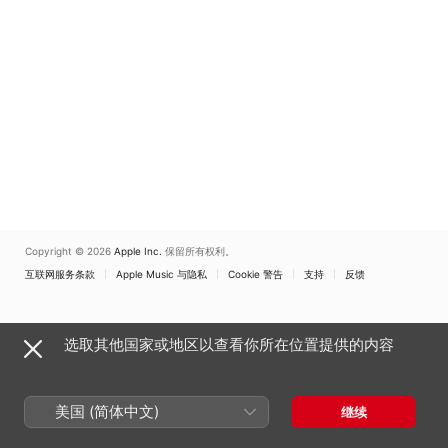
Piazzola
、
米兰斯卡拉歌
剧院管弦乐团
、
乔治・贝鲁
吉
、
Veronica Simeoni
、
María José Siri
、
里卡多・
夏伊
Copyright © 2026
Apple Inc.
保留所有权利。
互联网服务条款
Apple Music 与隐私
Cookie 警告
支持
反馈
选取其他国家或地区以查看你所在位置提供的内容
美国 (简体中文)
继续