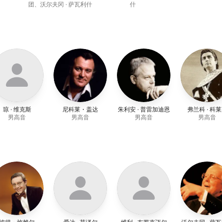
团
、
沃尔夫冈 · 萨瓦利什
什
琼 · 维克斯
尼科莱・盖达
朱利安 · 普雷加迪恩
弗兰科 · 科
男高音
男高音
男高音
男高音